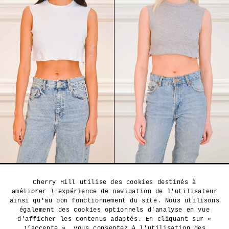
CHERRY 🍒 HILL is COMING SOON ! CHERRY 🍒 HI
Cherry Hill utilise des cookies destinés à
améliorer l'expérience de navigation de l'utilisateur
SERVICE CLIENT
ainsi qu'au bon fonctionnement du site. Nous utilisons
également des cookies optionnels d'analyse en vue
d'afficher les contenus adaptés. En cliquant sur «
CHERRY HILL
FAQ
J’accepte », vous consentez à l'utilisation des